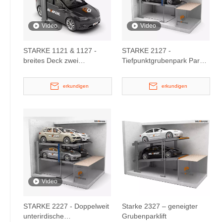
Video
Video
STARKE 1121 & 1127 -
STARKE 2127 -
breites Deck zwei
Tiefpunktgrubenpark Park
Parkplätze nach dem
Lift
Parkplatz nach dem
erkundigen
erkundigen
Parkplatz
Video
STARKE 2227 - Doppelweit
Starke 2327 – geneigter
unterirdische
Grubenparklift