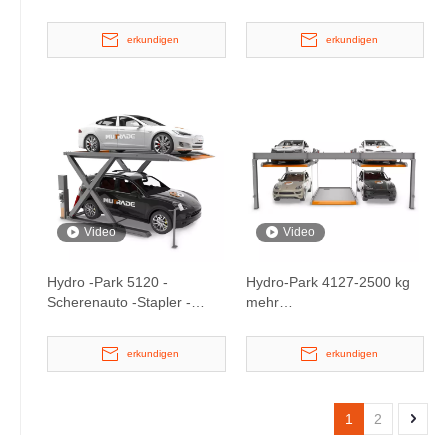
Stapler
erkundigen
erkundigen
Video
Video
Hydro -Park 5120 -
Hydro-Park 4127-2500 kg
Scherenauto -Stapler -
mehr
Parkaufzug
Plattformparkplattenlift
erkundigen
erkundigen
1
2