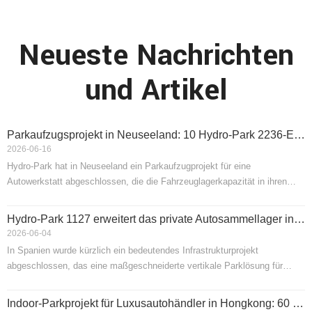
Neueste Nachrichten
und Artikel
Parkaufzugsprojekt in Neuseeland: 10 Hydro-Park 2236-Einheiten schufen 20 Parkplätze für eine Autowerkstatt
2026-06-16
Hydro-Park hat in Neuseeland ein Parkaufzugprojekt für eine
Autowerkstatt abgeschlossen, die die Fahrzeuglagerkapazität in ihren
bestehenden Räumlichkeiten erhöhen musste. Um das
Platzmangelproblem zu lösen, installierte die Werkstatt zehn Einheiten
Hydro-Park 1127 erweitert das private Autosammellager in Spanien mit modularer Exzellenz
Hydro-Park 2236 Vier-Säulen-Parklifte und schuf so insgesamt 20
2026-06-04
Parkplätze
In Spanien wurde kürzlich ein bedeutendes Infrastrukturprojekt
abgeschlossen, das eine maßgeschneiderte vertikale Parklösung für
einen anspruchsvollen privaten Autosammler liefert. Das Projekt
umfasste die strategische Installation von 10 Hydro-Park 1127 Zwei-
Indoor-Parkprojekt für Luxusautohändler in Hongkong: 60 Hydro-Park 1127-Einheiten schufen 120 Parkplätze
Säulen-Parkaufzügen, die darauf ausgelegt sind, eine Sammlung