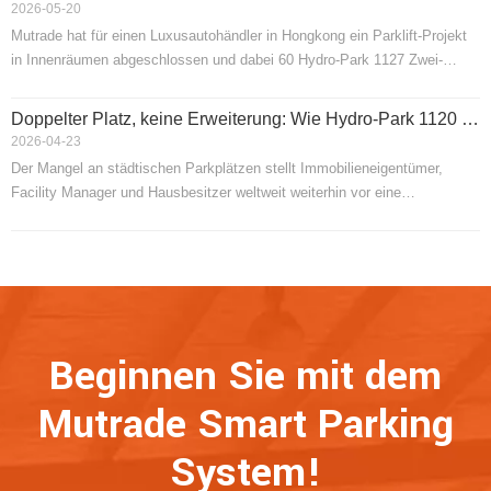
2026-05-20
wertvoller Fahrzeuge sicher zu lagern und gleichzeitig den verfügbaren
Mutrade hat für einen Luxusautohändler in Hongkong ein Parklift-Projekt
Platz zu optimieren.
in Innenräumen abgeschlossen und dabei 60 Hydro-Park 1127 Zwei-
Säulen-Parklifte installiert, um 120 Fahrzeugplätze innerhalb der Anlage
zu schaffen.
Doppelter Platz, keine Erweiterung: Wie Hydro-Park 1120 zwei Parkplätze auf der Grundfläche eines einzigen schafft
2026-04-23
Der Mangel an städtischen Parkplätzen stellt Immobilieneigentümer,
Facility Manager und Hausbesitzer weltweit weiterhin vor eine
Herausforderung. Die herkömmliche Lösung – die Vergrößerung der
Stellfläche – ist oft unmöglich oder unerschwinglich teuer. In diesem
Artikel wird der Hydro-Park 1120 untersucht, ein kompakter hydraulischer
Parklift mit zwei Säulen, der so konstruiert ist, dass er zwei Parkplätze
auf der Grundfläche eines einzigen Parkplatzes schafft. Mit einer
Hubkapazität von 2.000 kg (4.400 lbs) und einer nutzbaren Plattformbreite
Beginnen Sie mit dem
von 2.200 mm (7'3'') verwandelt dieses System Einzelparkplätze in
Anlagen mit doppelter Kapazität. Der Artikel beschreibt die technischen
Mutrade Smart Parking
Spezifikationen, Sicherheitsmerkmale, Installationsanforderungen und
idealen Anwendungen für Wohn-, Gewerbe- und Automobilumgebungen.
System!