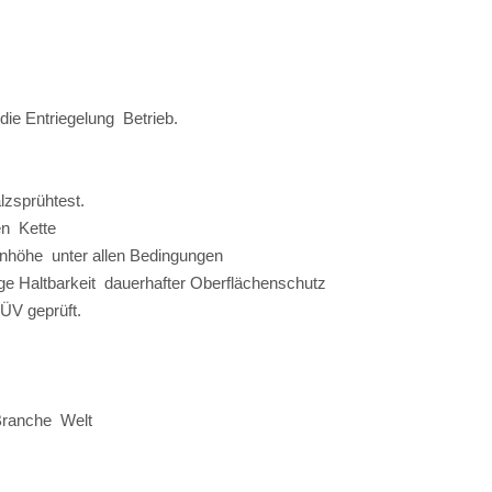
t die Entriegelung Betrieb.
lzsprühtest.
ben Kette
ugenhöhe unter allen Bedingungen
nge Haltbarkeit dauerhafter Oberflächenschutz
TÜV geprüft.
er Branche Welt