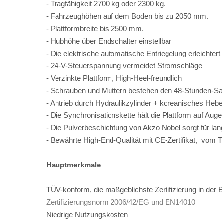
- Tragfähigkeit 2700 kg oder 2300 kg.
- Fahrzeughöhen auf dem Boden bis zu 2050 mm.
- Plattformbreite bis 2500 mm.
- Hubhöhe über Endschalter einstellbar
- Die elektrische automatische Entriegelung erleichter
- 24-V-Steuerspannung vermeidet Stromschläge
- Verzinkte Plattform, High-Heel-freundlich
- Schrauben und Muttern bestehen den 48-Stunden-Sa
- Antrieb durch Hydraulikzylinder + koreanisches He
- Die Synchronisationskette hält die Plattform auf A
- Die Pulverbeschichtung von Akzo Nobel sorgt für la
- Bewährte High-End-Qualität mit CE-Zertifikat, vom 
Hauptmerkmale
TÜV-konform, die maßgeblichste Zertifizierung in d
Zertifizierungsnorm 2006/42/EG und EN14010
Niedrige Nutzungskosten