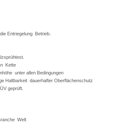
t die Entriegelung Betrieb.
lzsprühtest.
ben Kette
ugenhöhe unter allen Bedingungen
nge Haltbarkeit dauerhafter Oberflächenschutz
TÜV geprüft.
er Branche Welt