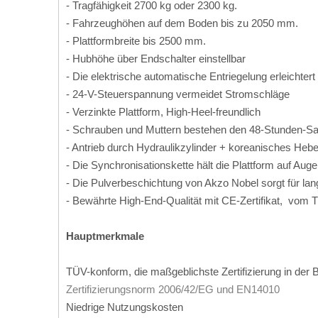
- Tragfähigkeit 2700 kg oder 2300 kg.
- Fahrzeughöhen auf dem Boden bis zu 2050 mm.
- Plattformbreite bis 2500 mm.
- Hubhöhe über Endschalter einstellbar
- Die elektrische automatische Entriegelung erleichter
- 24-V-Steuerspannung vermeidet Stromschläge
- Verzinkte Plattform, High-Heel-freundlich
- Schrauben und Muttern bestehen den 48-Stunden-Sa
- Antrieb durch Hydraulikzylinder + koreanisches He
- Die Synchronisationskette hält die Plattform auf A
- Die Pulverbeschichtung von Akzo Nobel sorgt für la
- Bewährte High-End-Qualität mit CE-Zertifikat, vom 
Hauptmerkmale
TÜV-konform, die maßgeblichste Zertifizierung in d
Zertifizierungsnorm 2006/42/EG und EN14010
Niedrige Nutzungskosten