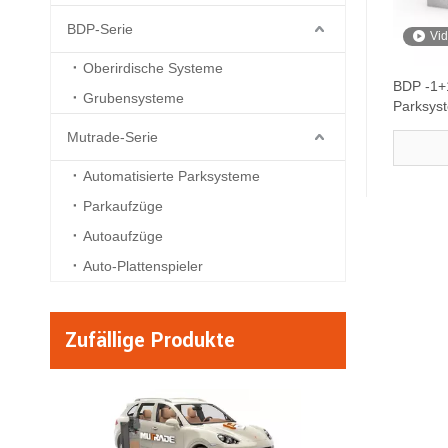
BDP-Serie
Vi
Oberirdische Systeme
BDP -1+1
Grubensysteme
Parksys
Mutrade-Serie
Automatisierte Parksysteme
Parkaufzüge
Autoaufzüge
Auto-Plattenspieler
Zufällige Produkte
BDP -4 - Vier Level 
Puzzle Parke