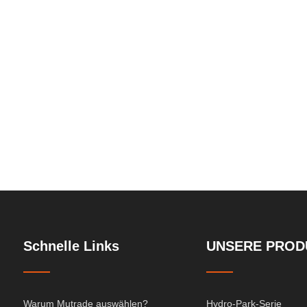
Grubenparkplattenlift
Schnelle Links
UNSERE PROD
Warum Mutrade auswählen?
Hydro-Park-Serie