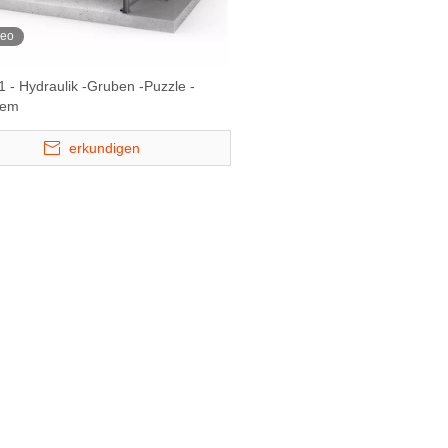
deo
 - Hydraulik -Gruben -Puzzle -
tem
erkundigen
Lift & Slide
STARKE 2227 - Doppelweit
BDP -1+1 - Hydraul
system
unterirdische
Puzzle -Par