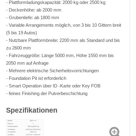
- Plattformladungskapazität: 2000 kg oder 2500 kg
- Deckenhöhe: ab 2000 mm
- Grubentiefe: ab 1800 mm
- Variable Arrangements möglich, von 3 bis 10 Gittern breit
(5 bis 19 Autos)
- Nutzbare Plattformbreite: 2200 mm als Standard und bis
zu 2600 mm
- Fahrzeuggröße: Länge 5000 mm, Höhe 1550 mm bis
2050 mm auf Anfrage
- Mehrere elektrische Sicherheitsvorrichtungen
- Foundation Pit ist erforderlich
- Smart Operation über ID -Karte oder Key FOB
- feines Finishing der Pulverbeschichtung
Spezifikationen
Modell
BDP-1+1
Ebenen
2
Hebekapazität
2000 kg/2500 kg
Verfügbare
L5000mm/ W1550mm-
Autosgröße
2050 mm
Nutzbare
2200 mm - 2600 mm