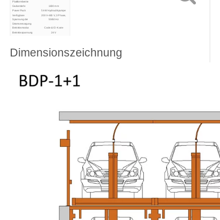
Plattformbreite
Grubentiefe
1800 mm
Power Pack
5 kW Hydraulikpumpe
Verfügbare
200 V-480 V, 3 Phase,
Spannung der
50/60 Hz
Stromversorgung
Betriebsmodus
Code & ID -Karte
Betriebsspannung
24 V
Sicherheitsschloss
Anti-Falling-Schloss
Schlossfreigabe
Elektrische
Autofreisetzung
Dimensionszeichnung
Fertig
Pulverbeschichtung