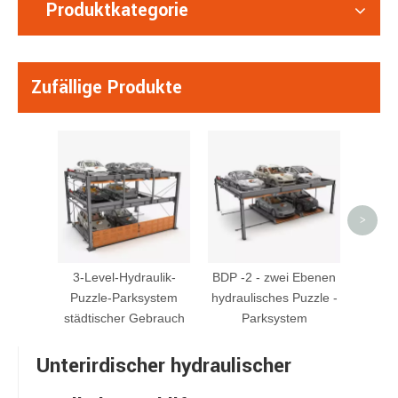
Produktkategorie
Zufällige Produkte
BDP 
P
>
3-Level-Hydraulik-
BDP -2 - zwei Ebenen
Puzzle-Parksystem
hydraulisches Puzzle -
städtischer Gebrauch
Parksystem
Unterirdischer hydraulischer