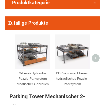
Produktkategorie
Zufällige Produkte
Hydro
Lift
>
3-Level-Hydraulik-
BDP -2 - zwei Ebenen
Puzzle-Parksystem
hydraulisches Puzzle -
städtischer Gebrauch
Parksystem
Parking Tower Mechanischer 2-