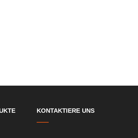
Parkplatz nach d
UKTE
KONTAKTIERE UNS