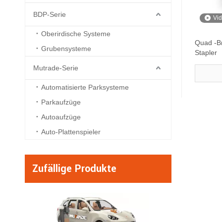
BDP-Serie
Vi
Oberirdische Systeme
Quad -B
Grubensysteme
Stapler
Mutrade-Serie
Automatisierte Parksysteme
Parkaufzüge
Autoaufzüge
Auto-Plattenspieler
Zufällige Produkte
BDP -6 - s
Ebenenhydraulik