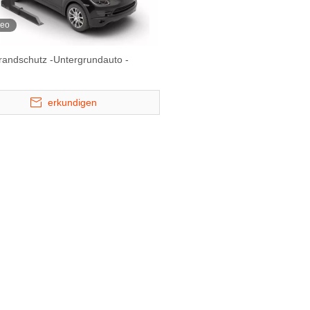
deo
randschutz -Untergrundauto -
erkundigen
echs
BDP -4 - Vier Level Lift & Slide
CTT - Anpassbare 3
puzzle -
Puzzle Parkesystem
Drehauto -Plat