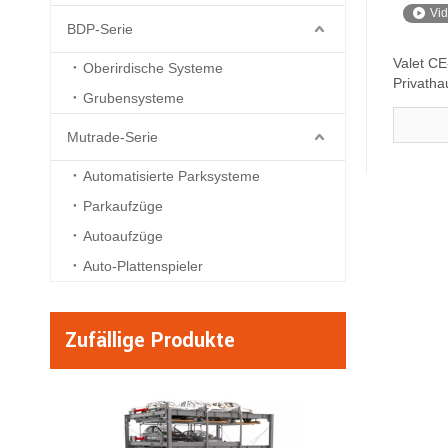
Vi
BDP-Serie
Valet CE
Oberirdische Systeme
Privatha
Grubensysteme
Mutrade-Serie
Automatisierte Parksysteme
Parkaufzüge
Autoaufzüge
Auto-Plattenspieler
Zufällige Produkte
BDP -2 - zwei
hydraulisches 