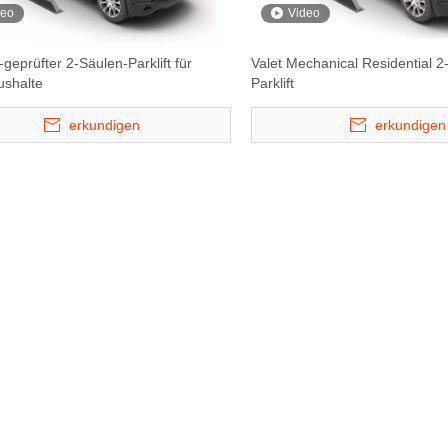
deo
Video
-geprüfter 2-Säulen-Parklift für
Valet Mechanical Residential 2
ushalte
Parklift
erkundigen
erkundigen
 Ebenen
Hydro -Park 3230 - Vier Level
2500 kg Compact
Puzzle -
Car Storage Lift
2525 Triple Stape