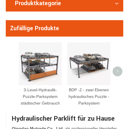
Produktkategorie
Zufällige Produkte
CTT - 
-Gra
P
>
3-Level-Hydraulik-
BDP -2 - zwei Ebenen
Puzzle-Parksystem
hydraulisches Puzzle -
städtischer Gebrauch
Parksystem
Hydraulischer Parklift für zu Hause
Qingdao Mutrade Co., Ltd.
als professioneller Hersteller