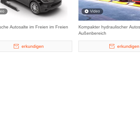
deo
Video
sche Autosalte im Freien im Freien
Kompakter hydraulischer Autos
Außenbereich
erkundigen
erkundigen
ATP -Serie - MAX 35 Etagen
Hydro -Park 3230 
automatisierter Turmparksystem
Car Storage