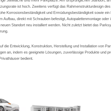
inge Stellfläche und mehr Parkplätze. Am ursprünglichen Standort, 
zungsrate ist hoch. Zweitens verfügt das Rahmenstrukturdesign des 
hohe Korrosionsbeständigkeit und Ermüdungsbeständigkeit sowie ein 
m Aufbau, direkt mit Schrauben befestigt, Autopalettenmontage oder inte
uen Standort neu installiert werden. Nicht zuletzt bietet das Parks
rung.
auf die Entwicklung, Konstruktion, Herstellung und Installation von P
gen an, indem es geeignete Lösungen, zuverlässige Produkte und pro
rivathäuser bedient.