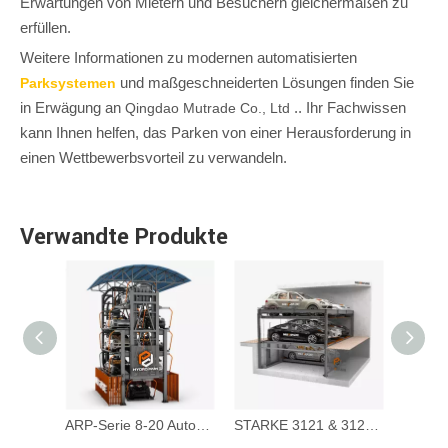
Erwartungen von Mietern und Besuchern gleichermaßen zu
erfüllen.
Weitere Informationen zu modernen automatisierten
und maßgeschneiderten Lösungen finden Sie
Parksystemen
in Erwägung an
.. Ihr Fachwissen
Qingdao Mutrade Co., Ltd
kann Ihnen helfen, das Parken von einer Herausforderung in
einen Wettbewerbsvorteil zu verwandeln.
Verwandte Produkte
BDP -1+1 - Hydraulik -Gruben -Puzzle -Parksystem
ARP-Serie 8-20 Autos Rotationsparksystem
STARKE 3121 & 3127 - Parksystem mit Breitdeck