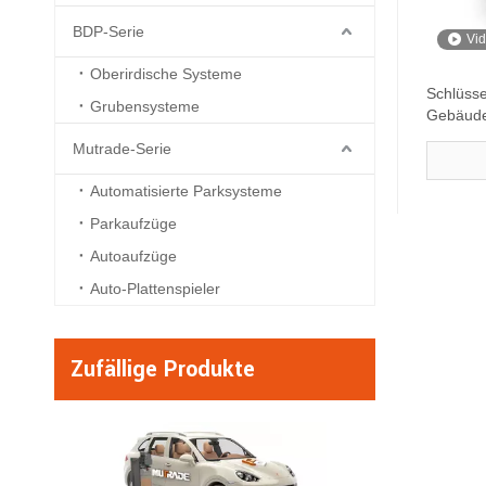
BDP-Serie
Vi
Oberirdische Systeme
Schlüsse
Grubensysteme
Gebäude,
Mutrade-Serie
Automatisierte Parksysteme
Parkaufzüge
Autoaufzüge
Auto-Plattenspieler
Zufällige Produkte
BDP -4 - Vier Level 
Puzzle Parke