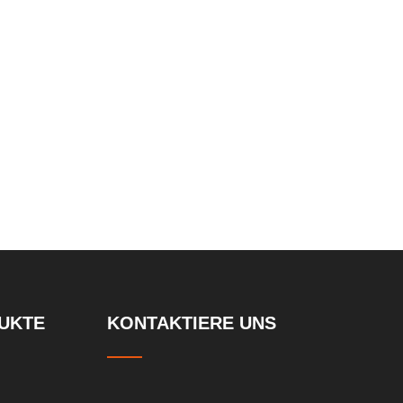
 -Lift
Außenber
UKTE
KONTAKTIERE UNS