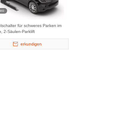
deo
lschalter für schweres Parken im
 2-Säulen-Parklift
erkundigen
Lift & Slide
Hydro -Park 3230 - Vier Level
S -VRC - Anp
system
Car Storage Lift
Scherenstufe 