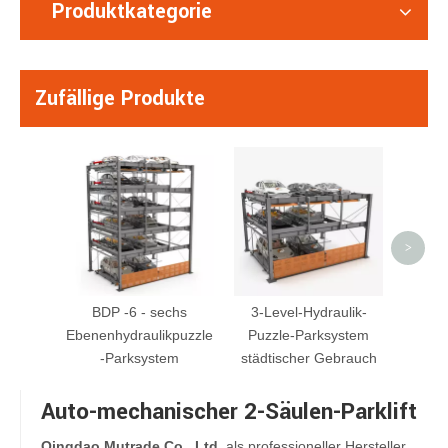
Produktkategorie
Zufällige Produkte
S -VR
Schere
Auf
>
BDP -6 - sechs
3-Level-Hydraulik-
Ebenenhydraulikpuzzle
Puzzle-Parksystem
-Parksystem
städtischer Gebrauch
Auto-mechanischer 2-Säulen-Parklift
Qingdao Mutrade Co., Ltd.
als professioneller Hersteller