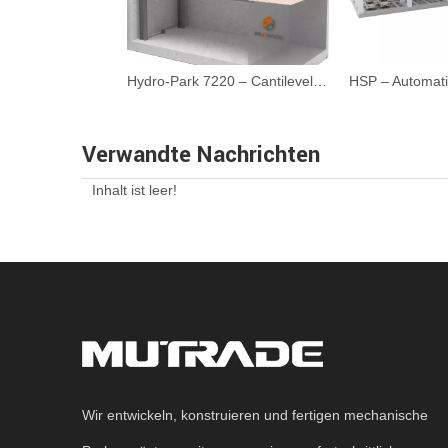
Hydro-Park 1123 & 1127-Zwei-Post-Parklift
Hydro-Park 7220 – Cantilevel-Grubenparklift
Verwandte Nachrichten
Inhalt ist leer!
Wir entwickeln, konstruieren und fertigen mechanische