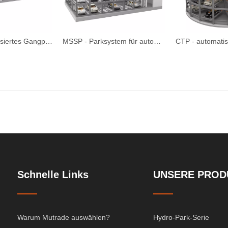
HSP – Automatisiertes Gangparksystem
MSSP - Parksystem für automatisierte Schrankturm
Schnelle Links
UNSERE PROD
Warum Mutrade auswählen?
Hydro-Park-Serie