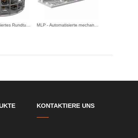
CTP - automatisiertes Rundturmparksystem
MLP - Automatisierte mechanische Ebene Umzugsfläche sparsamer Parksysteme
UKTE
KONTAKTIERE UNS