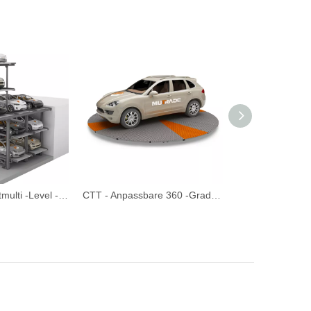
PFPP - Vier postmulti -Level -Boxenparksysteme
CTT - Anpassbare 360 ​​-Grad -Drehauto -Plattentable