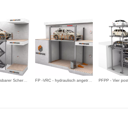
S -VRC - Anpassbarer Scherenstufe Garage -Aufzugsauto -Lift
FP -VRC - hydraulisch angetriebene anpassbare vier postwagenlift