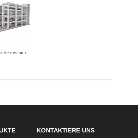
MLP - Automatisierte mechanische Ebene Umzugsfläche sparsamer Parksysteme
UKTE
KONTAKTIERE UNS