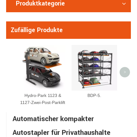
Produktkategorie
Zufällige Produkte
Hyd
>
Hydro-Park 1123 &
BDP-5.
1127-Zwei-Post-Parklift
Automatischer kompakter
Autostapler für Privathaushalte