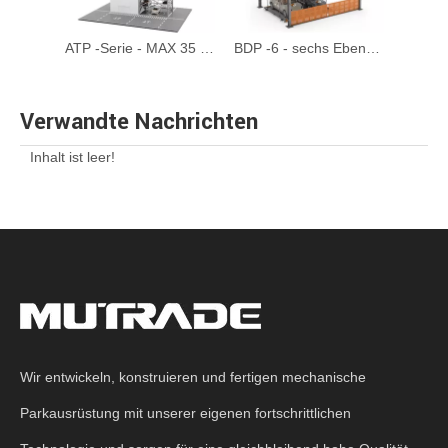
ARP-Serie 8-20 Autos Rotationsparksystem
ATP -Serie - MAX 35 Etagen automatisierter Turmparksystem
BDP -6 - sechs Ebenenhydraulikpuzzle -Parksystem
Verwandte Nachrichten
Inhalt ist leer!
Wir entwickeln, konstruieren und fertigen mechanische
Parkausrüstung mit unserer eigenen fortschrittlichen