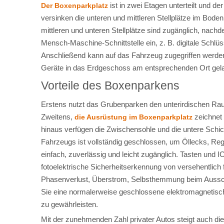
ist in zwei Etagen unterteilt und
Der Boxenparkplatz
versinken die unteren und mittleren Stellplätze im Boden
mittleren und unteren Stellplätze sind zugänglich, na
Mensch-Maschine-Schnittstelle ein, z. B. digitale Schlü
Anschließend kann auf das Fahrzeug zugegriffen werde
Geräte in das Erdgeschoss am entsprechenden Ort gela
Vorteile des Boxenparkens
Erstens nutzt das Grubenparken den unterirdischen Rau
Zweitens,
zeichnet
die Ausrüstung im Boxenparkplatz
hinaus verfügen die Zwischensohle und die untere Schic
Fahrzeugs ist vollständig geschlossen, um Öllecks, R
einfach, zuverlässig und leicht zugänglich. Tasten und I
fotoelektrische Sicherheitserkennung von versehentli
Phasenverlust, Überstrom, Selbsthemmung beim Ausscha
Sie eine normalerweise geschlossene elektromagnetisc
zu gewährleisten.
Mit der zunehmenden Zahl privater Autos steigt auch d