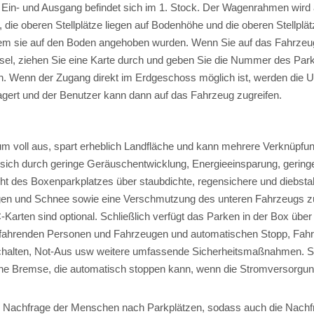
 der Ein- und Ausgang befindet sich im 1. Stock. Der Wagenrahmen w
, die oberen Stellplätze liegen auf Bodenhöhe und die oberen Stellplät
chdem sie auf den Boden angehoben wurden. Wenn Sie auf das Fahrzeu
ssel, ziehen Sie eine Karte durch und geben Sie die Nummer des Park
n. Wenn der Zugang direkt im Erdgeschoss möglich ist, werden die
gert und der Benutzer kann dann auf das Fahrzeug zugreifen.
m voll aus, spart erheblich Landfläche und kann mehrere Verknüpfun
 sich durch geringe Geräuschentwicklung, Energieeinsparung, geri
ht des Boxenparkplatzes über staubdichte, regensichere und diebsta
egen und Schnee sowie eine Verschmutzung des unteren Fahrzeugs 
C-Karten sind optional. Schließlich verfügt das Parken in der Box üb
ch fahrenden Personen und Fahrzeugen und automatischen Stopp, Fa
lten, Not-Aus usw weitere umfassende Sicherheitsmaßnahmen. Sorgen
he Bremse, die automatisch stoppen kann, wenn die Stromversorgung
ie Nachfrage der Menschen nach Parkplätzen, sodass auch die Nach