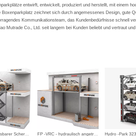
nparkplätze entwirft, entwickelt, produziert und herstellt, mit einem
lte Boxenparkplatz zeichnet sich durch angemessenes Design, gute 
rragendes Kommunikationsteam, das Kundenbedürfnisse schnell vers
ao Mutrade Co., Ltd. seit langem bei Kunden beliebt und vertraut und
S -VRC - Anpassbarer Scherenstufe Garage -Aufzugsauto -Lift
FP -VRC - hydraulisch angetriebene anpassbare vier postwagenlift