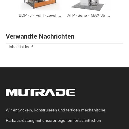
BDP -6 - sechs Ebenenhydraulikpuzzle -Parksystem
BDP -5 - Fünf -Level -Hydraulik -Puzzle -Parksystem
ATP -Serie - MAX 35 Etagen automatisierter Turmparksystem
Verwandte Nachrichten
Inhalt ist leer!
Wir entwickeln, konstruieren und fertigen mechanische
Parkausrüstung mit unserer eigenen fortschrittlichen