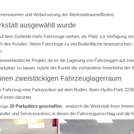
Innenräumen und Verbesserung der Werkstattraumeffizienz
rkstatt ausgewählt wurde
uf dem Gelände mehr Fahrzeuge stehen, als Platz zur Verfügung steh
ch den Kunden. Wenn Fahrzeuge zu viel Bodenfläche beanspruchen, wi
n.
neuseeländische Projekt, da es die Lagerung von Fahrzeugen auf zwe
Parkplatz zu bauen, nutzte der Kunde die vorhandene Innenhöhe der 
einen zweistöckigen Fahrzeuglagerraum
es Fahrzeug eine Parkposition auf dem Boden. Beim Hydro-Park 223
d eines darunter.
20 Parkplätze geschaffen
, wodurch die Werkstatt ihren Innen
fzüge
, Händler und Servicezentren, in denen der Fahrzeugumschlag und die