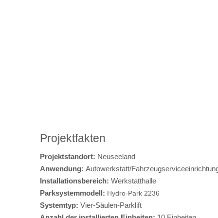
Projektfakten
Projektstandort:
Neuseeland
Anwendung:
Autowerkstatt/Fahrzeugserviceeinrichtun
Installationsbereich:
Werkstatthalle
Parksystemmodell:
Hydro-Park 2236
Systemtyp:
Vier-Säulen-Parklift
Anzahl der installierten Einheiten:
10 Einheiten