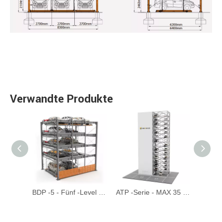
Verwandte Produkte
BDP -6 - sechs Ebenenhydraulikpuzzle -Parksystem
BDP -5 - Fünf -Level -Hydraulik -Puzzle -Parksystem
ATP -Serie - MAX 35 Etagen automatisierter Turmparksystem